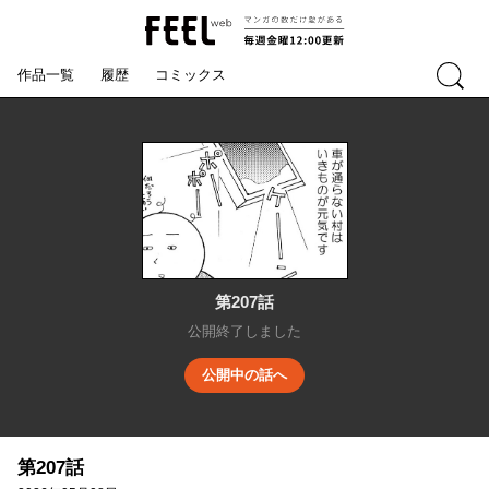
マンガの数だ
FEEL web
け愛がある 毎
検索
週金曜12:00更
作品一覧
履歴
コミックス
新
第207話
公開終了しました
公開中の話へ
第207話