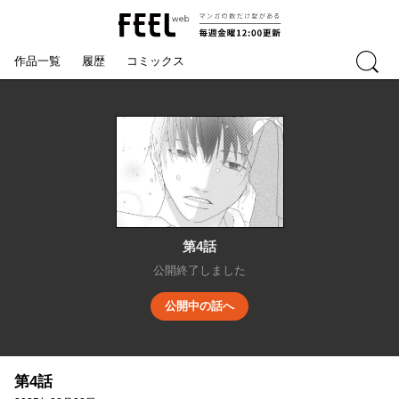
マンガの数だ
FEEL web
け愛がある 毎
検索
週金曜12:00更
作品一覧
履歴
コミックス
新
第4話
公開終了しました
公開中の話へ
第4話