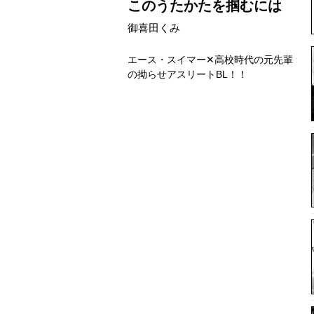
このうたかたを掴むには
御喜田くみ
エース・スイマー✕高校時代の元先輩
の拗らせアスリートBL！！