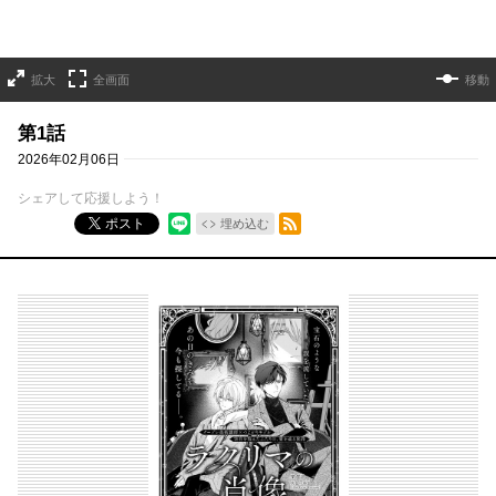
拡大
全画面
移動
第1話
2026年02月06日
シェアして応援しよう！
RSSフィード
ポスト
埋め込む