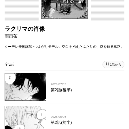
ラクリマの肖像
雨画茶
クーデレ美術講師×つよがりモデル。空白を抱えたふたりの、愛を辿る旅路。
全3話
1話から
2026/07/03
第2話(後半)
2026/06/05
第2話(前半)