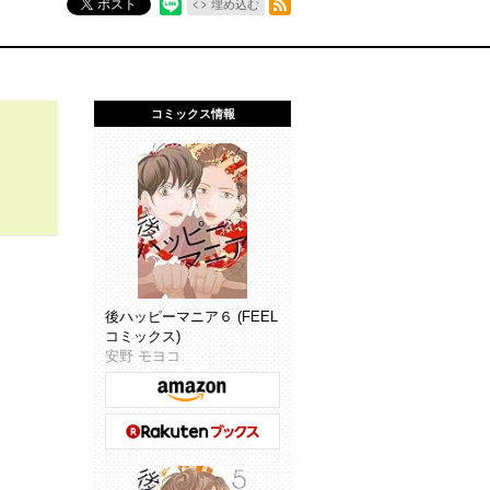
ポスト
埋め込む
コミックス情報
後ハッピーマニア６ (FEEL
コミックス)
安野 モヨコ