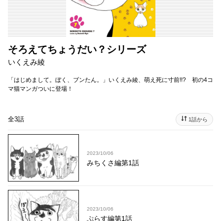
そろえてちょうだい？シリーズ
いくえみ綾
「はじめまして。ぼく、ブンたん。」いくえみ綾、萌え死に寸前!!? 初の4コ
マ猫マンガついに登場！
全3話
1話から
2023/10/06
みちくさ編第1話
2023/10/06
ぷらす編第1話