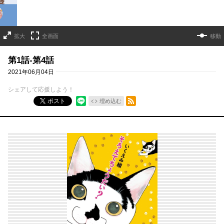
拡大
全画面
移動
第1話-第4話
2021年06月04日
シェアして応援しよう！
RSSフィード
ポスト
埋め込む