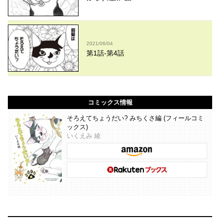
2021/06/04
第1話-第4話
コミックス情報
そろえてちょうだい? みちくさ編 (フィールコミ
ックス)
いくえみ 綾