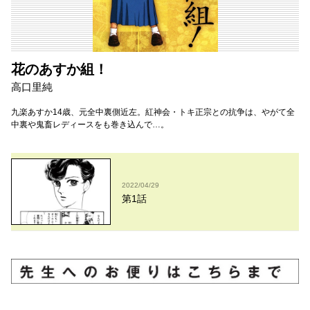
花のあすか組！
高口里純
九楽あすか14歳、元全中裏側近左。紅神会・トキ正宗との抗争は、やがて全
中裏や鬼畜レディースをも巻き込んで…。
2022/04/29
第1話