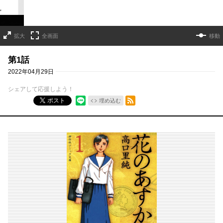
拡大
全画面
移動
第1話
2022年04月29日
シェアして応援しよう！
RSSフィード
ポスト
埋め込む