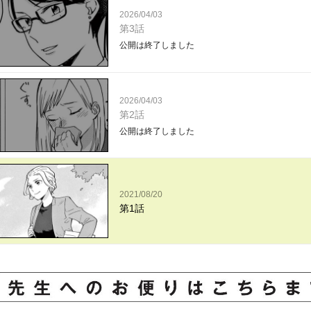
2026/04/03
第3話
公開は終了しました
2026/04/03
第2話
公開は終了しました
2021/08/20
第1話