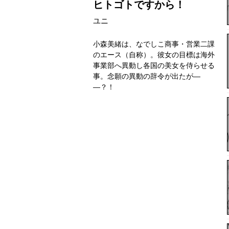
ヒトゴトですから！
ユニ
小森美緒は、なでしこ商事・営業二課
のエース（自称）。彼女の目標は海外
事業部へ異動し各国の美女を侍らせる
事。念願の異動の辞令が出たが―
―？！