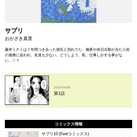
サプリ
おかざき真里
藤井ミナミは７年間つき合った彼氏と別れてた。徹夜や休日出勤が当たり前
の激務に追われ、友達も少ない。どうしよう、私、仕事しかする事がな
い…！？
2022/04/29
第1話
コミックス情報
サプリ10 (Feelコミックス)