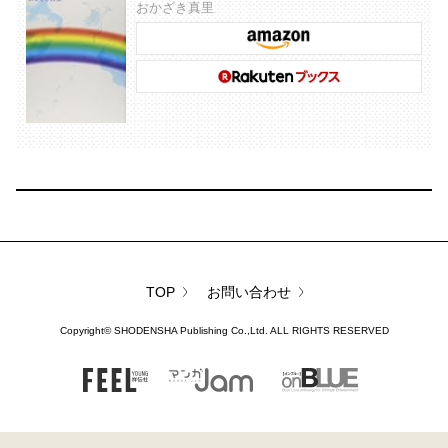
おかざき真里
TOP
お問い合わせ
Copyright©
SHODENSHA Publishing Co.,Ltd.
ALL RIGHTS RESERVED
FEEL
マンガJam
on BLUE
YOUNG