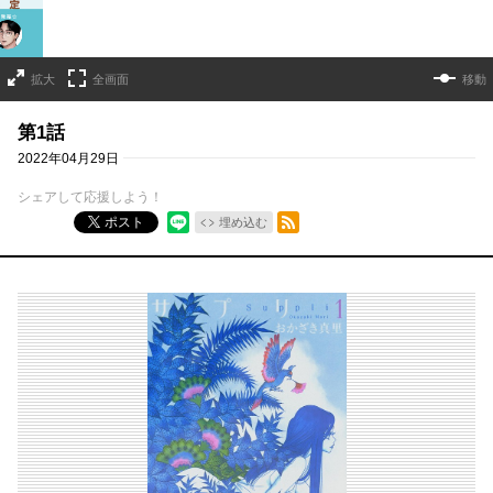
拡大
全画面
移動
第1話
2022年04月29日
シェアして応援しよう！
RSSフィード
ポスト
埋め込む