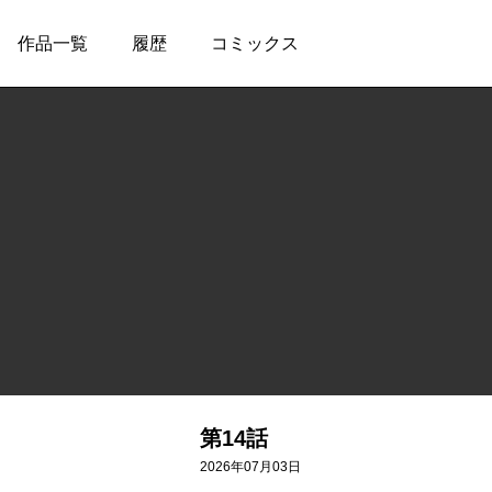
作品一覧
履歴
コミックス
第14話
2026年07月03日