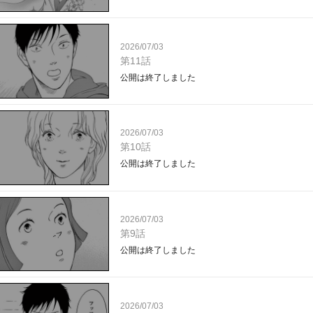
2026/07/03
第11話
公開は終了しました
2026/07/03
第10話
公開は終了しました
2026/07/03
第9話
公開は終了しました
2026/07/03