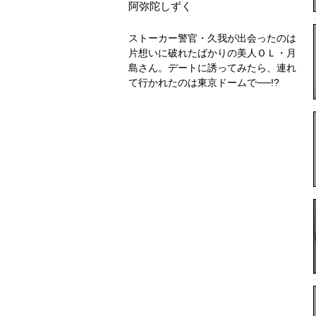
阿弥陀しずく
ストーカー警官・久我が出会ったのは
片想いに破れたばかりの美人ＯＬ・月
島さん。デートに誘ってみたら、連れ
て行かれたのは東京ドームで──!?