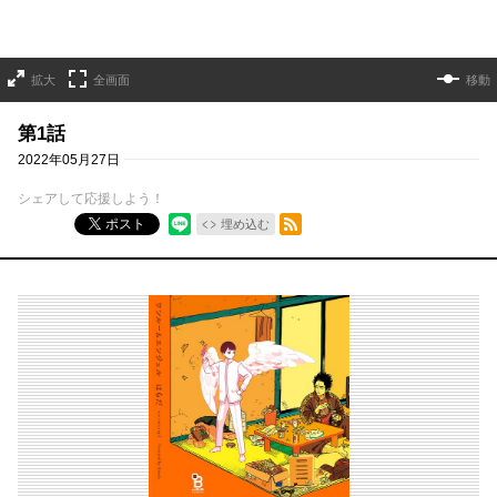
拡大
全画面
移動
第1話
2022年05月27日
シェアして応援しよう！
RSSフィード
ポスト
埋め込む