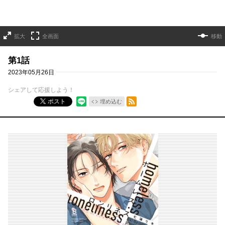
拡大
全画面
移動
第1話
2023年05月26日
シェアして応援しよう！
RSSフィード
ポスト
埋め込む